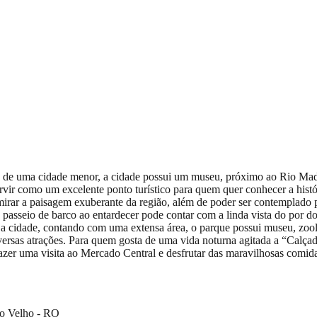
 de uma cidade menor, a cidade possui um museu, próximo ao Rio Madeira
r como um excelente ponto turístico para quem quer conhecer a história
mirar a paisagem exuberante da região, além de poder ser contemplado 
 passeio de barco ao entardecer pode contar com a linda vista do por d
 cidade, contando com uma extensa área, o parque possui museu, zoológ
 diversas atrações. Para quem gosta de uma vida noturna agitada a “Calça
azer uma visita ao Mercado Central e desfrutar das maravilhosas comidas
to Velho - RO